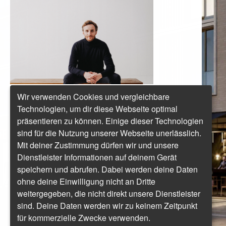
© Ulf Duda
Wir verwenden Cookies und vergleichbare
Technologien, um dir diese Webseite optimal
VON ALYSSIA GROSSE
präsentieren zu können. Einige dieser Technologien
sind für die Nutzung unserer Webseite unerlässlich.
Drei Monate nach
unserem
in der
ersten
Bericht
GESCHMACKVOLL-Ausgabe
Mit deiner Zustimmung dürfen wir und unsere
treffen wir Konrad
Lüders, den Geschäftsführenden Gesellschafter der
Dienstleister Informationen auf deinem Gerät
HIIVE Hotels Group, wieder. In einem spannenden
speichern und abrufen. Dabei werden deine Daten
Interview verrät er uns, wie der Bau der
ohne deine Einwilligung nicht an Dritte
Großimmobilie voranschreitet, welche Ideen sich
weitergegeben, die nicht direkt unsere Dienstleister
konkretisiert haben und was er persönlich an seiner
sind. Deine Daten werden wir zu keinem Zeitpunkt
Arbeit und der Branche schätzt.
für kommerzielle Zwecke verwenden.